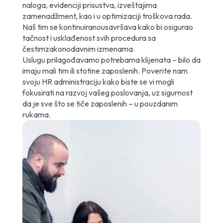
naloga, evidenciji prisustva, izveštajima
zamenadžment, kao i u optimizaciji troškova rada.
Naš tim se kontinuiranousavršava kako bi osigurao
tačnost i usklađenost svih procedura sa
čestimzakonodavnim izmenama.
Uslugu prilagođavamo potrebama klijenata – bilo da
imaju mali tim ili stotine zaposlenih. Poverite nam
svoju HR administraciju kako biste se vi mogli
fokusirati na razvoj vašeg poslovanja, uz sigurnost
da je sve što se tiče zaposlenih – u pouzdanim
rukama.