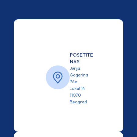
POSETITE
NAS
Jurija
Gagarina
76e
Lokal 14
11070
Beograd