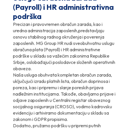
(Payroll) i HR administrativna
podrška
Precizan i pravovremen obračun zarada, kao i
uredna administracija zaposlenih,predstavljaju
osnovu stabilnog radnog okruženja i poverenja
zaposlenih. MG Group HR nudi sveobuhvatnu uslugu
obračuna plata (Payroll) i HR administrativne
podrške u skladu sa važećim zakonima Republike
Srbije, oslobađajući poslodavce složenih operativnih
obaveza.
Naša usluga obuhvata kompletan obračun zarada,
uključujući izradu platnih lista, obračun doprinosa i
poreza, kao i pripremu i slanje poreskih prijava
nadležnim institucijama. Takođe, obavljamo prijave i
odjave zaposlenih u Centralni registar obaveznog
socijalnog osiguranja (CROSO), vodimo kadrovsku
evidenciju i arhiviramo dokumentaciju u skladu sa
zakonom i GDPR propisima.
Dodatno, pružamo podršku u pripremi putnih