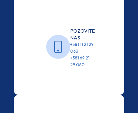
POZOVITE
NAS
+381 11 21 29
063
+381 69 21
29 060
POŠALJITE NAM