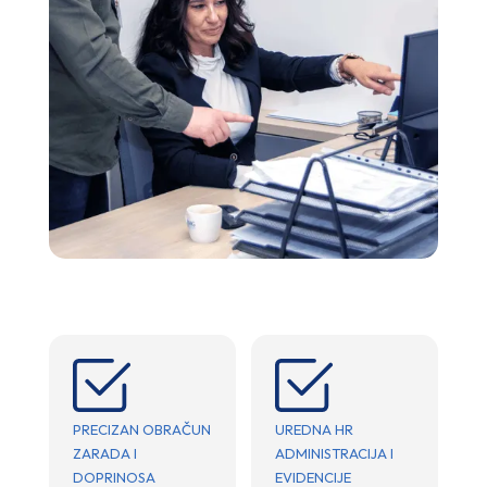
PRECIZAN OBRAČUN
UREDNA HR
ZARADA I
ADMINISTRACIJA I
DOPRINOSA
EVIDENCIJE